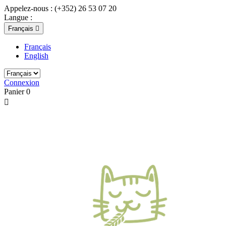
Appelez-nous :
(+352) 26 53 07 20
Langue :
Français

Français
English
Connexion
Panier
0
