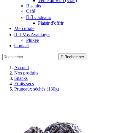
Vente au Kilo (Vrac)
Biscuits
Café


Cadeaux
Plaisir d'offrir
Mercuriale


Vos Avantages
Pluxee
Contact

Rechercher
Accueil
Nos produits
Snacks
Fruits secs
Pruneaux séchés (130g)