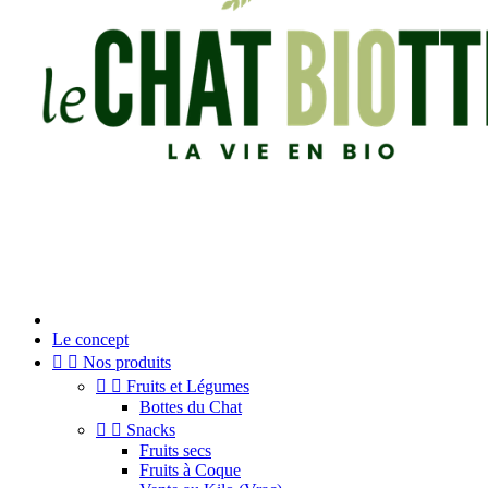
Le concept


Nos produits


Fruits et Légumes
Bottes du Chat


Snacks
Fruits secs
Fruits à Coque