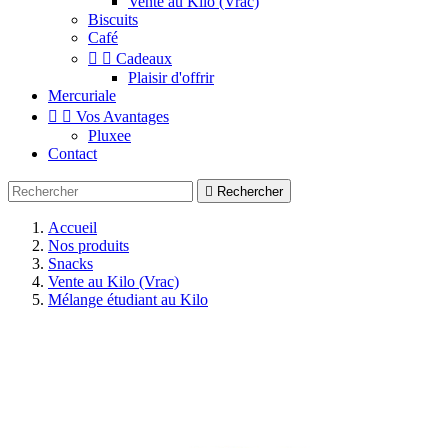
Vente au Kilo (Vrac)
Biscuits
Café


Cadeaux
Plaisir d'offrir
Mercuriale


Vos Avantages
Pluxee
Contact

Rechercher
Accueil
Nos produits
Snacks
Vente au Kilo (Vrac)
Mélange étudiant au Kilo