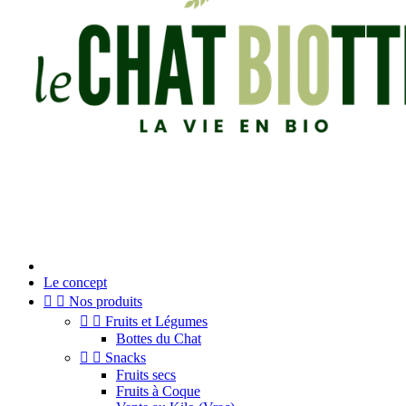
Le concept


Nos produits


Fruits et Légumes
Bottes du Chat


Snacks
Fruits secs
Fruits à Coque