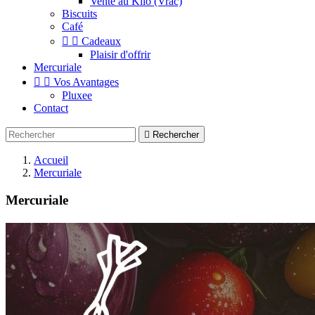
Vente au Kilo (Vrac)
Biscuits
Café


Cadeaux
Plaisir d'offrir
Mercuriale


Vos Avantages
Pluxee
Contact

Rechercher
Accueil
Mercuriale
Mercuriale