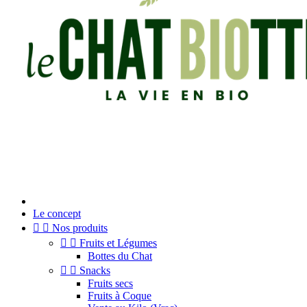
Le concept


Nos produits


Fruits et Légumes
Bottes du Chat


Snacks
Fruits secs
Fruits à Coque