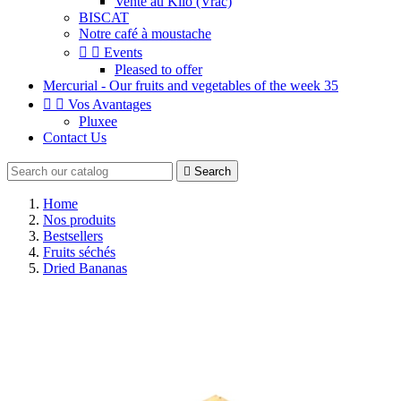
Vente au Kilo (Vrac)
BISCAT
Notre café à moustache


Events
Pleased to offer
Mercurial - Our fruits and vegetables of the week 35


Vos Avantages
Pluxee
Contact Us

Search
Home
Nos produits
Bestsellers
Fruits séchés
Dried Bananas