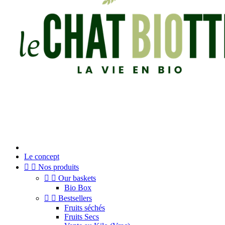
Le concept


Nos produits


Our baskets
Bio Box


Bestsellers
Fruits séchés
Fruits Secs