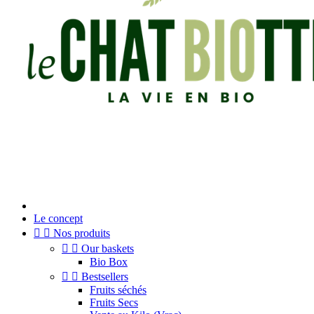
Le concept


Nos produits


Our baskets
Bio Box


Bestsellers
Fruits séchés
Fruits Secs