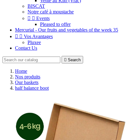
Vente au Kilo (Vrac)
BISCAT
Notre café à moustache


Events
Pleased to offer
Mercurial - Our fruits and vegetables of the week 35


Vos Avantages
Pluxee
Contact Us

Search
Home
Nos produits
Our baskets
half balance boot