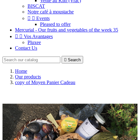
Vente au Kilo (Vrac)
BISCAT
Notre café à moustache


Events
Pleased to offer
Mercurial - Our fruits and vegetables of the week 35


Vos Avantages
Pluxee
Contact Us

Search
Home
Our products
copy of Moyen Panier Cadeau