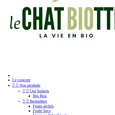
Le concept


Nos produits


Our baskets
Bio Box


Bestsellers
Fruits séchés
Fruits Secs